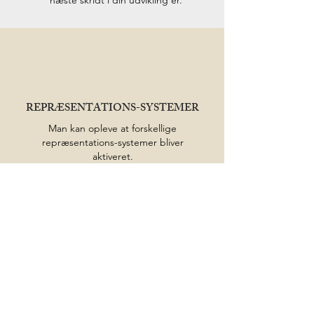
næste skridt i din udvikling er.
REPRÆSENTATIONS-SYSTEMER
Man kan opleve at forskellige
repræsentations-systemer bliver
aktiveret.
Det betyder at man undervejs
kan opleve at se ting for sit indre
(visuelt), at "høre" ting (auditiv),
at mærke (kinæstetisk), at lugte
(olfaktorisk).
Uagtet hvilke(t) systemer som er
fremme, er det tidligere
erindringer man oplever, blot på
en ny måde.